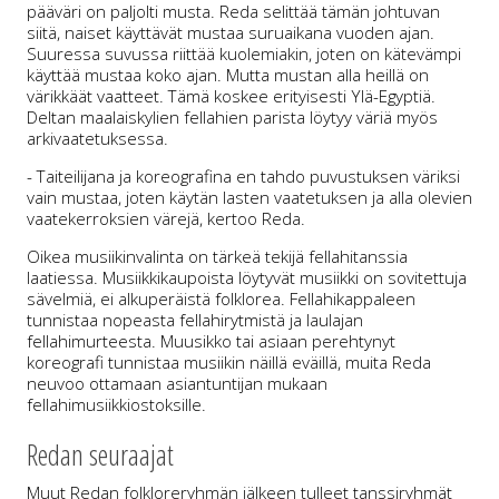
pääväri on paljolti musta. Reda selittää tämän johtuvan
siitä, naiset käyttävät mustaa suruaikana vuoden ajan.
Suuressa suvussa riittää kuolemiakin, joten on kätevämpi
käyttää mustaa koko ajan. Mutta mustan alla heillä on
värikkäät vaatteet. Tämä koskee erityisesti Ylä-Egyptiä.
Deltan maalaiskylien fellahien parista löytyy väriä myös
arkivaatetuksessa.
- Taiteilijana ja koreografina en tahdo puvustuksen väriksi
vain mustaa, joten käytän lasten vaatetuksen ja alla olevien
vaatekerroksien värejä, kertoo Reda.
Oikea musiikinvalinta on tärkeä tekijä fellahitanssia
laatiessa. Musiikkikaupoista löytyvät musiikki on sovitettuja
sävelmiä, ei alkuperäistä folklorea. Fellahikappaleen
tunnistaa nopeasta fellahirytmistä ja laulajan
fellahimurteesta. Muusikko tai asiaan perehtynyt
koreografi tunnistaa musiikin näillä eväillä, muita Reda
neuvoo ottamaan asiantuntijan mukaan
fellahimusiikkiostoksille.
Redan seuraajat
Muut Redan folkloreryhmän jälkeen tulleet tanssiryhmät