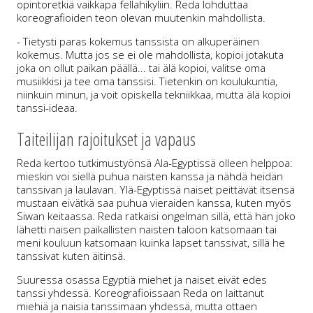
opintoretkiä vaikkapa fellahikyliin. Reda lohduttaa
koreografioiden teon olevan muutenkin mahdollista.
- Tietysti paras kokemus tanssista on alkuperäinen
kokemus. Mutta jos se ei ole mahdollista, kopioi jotakuta
joka on ollut paikan päällä... tai älä kopioi, valitse oma
musiikkisi ja tee oma tanssisi. Tietenkin on koulukuntia,
niinkuin minun, ja voit opiskella tekniikkaa, mutta älä kopioi
tanssi-ideaa.
Taiteilijan rajoitukset ja vapaus
Reda kertoo tutkimustyönsä Ala-Egyptissä olleen helppoa:
mieskin voi siellä puhua naisten kanssa ja nähdä heidän
tanssivan ja laulavan. Ylä-Egyptissä naiset peittävät itsensä
mustaan eivätkä saa puhua vieraiden kanssa, kuten myös
Siwan keitaassa. Reda ratkaisi ongelman sillä, että hän joko
lähetti naisen paikallisten naisten taloon katsomaan tai
meni kouluun katsomaan kuinka lapset tanssivat, sillä he
tanssivat kuten äitinsä.
Suuressa osassa Egyptiä miehet ja naiset eivät edes
tanssi yhdessä. Koreografioissaan Reda on laittanut
miehiä ja naisia tanssimaan yhdessä, mutta ottaen