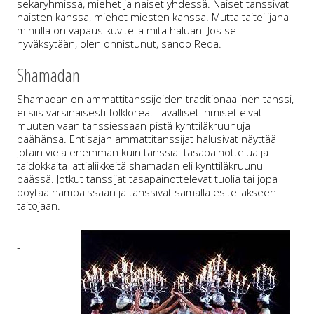
sekaryhmissä, miehet ja naiset yhdessä. Naiset tanssivat
naisten kanssa, miehet miesten kanssa. Mutta taiteilijana
minulla on vapaus kuvitella mitä haluan. Jos se
hyväksytään, olen onnistunut, sanoo Reda.
Shamadan
Shamadan on ammattitanssijoiden traditionaalinen tanssi,
ei siis varsinaisesti folklorea. Tavalliset ihmiset eivät
muuten vaan tanssiessaan pistä kynttiläkruunuja
päähänsä. Entisajan ammattitanssijat halusivat näyttää
jotain vielä enemmän kuin tanssia: tasapainottelua ja
taidokkaita lattialiikkeitä shamadan eli kynttiläkruunu
päässä. Jotkut tanssijat tasapainottelevat tuolia tai jopa
pöytää hampaissaan ja tanssivat samalla esitelläkseen
taitojaan.
-