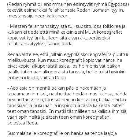
(Redan ryhmä oli ensimmäinen esiintyvät ryhmä Egyptissä)
tekevät esimerkiksi fellahitanssia Redan luomaani tyyliin,
miestanssijoineen kaikkineen.
- Miesten fellahitanssityylistä tuli suosittu osa folklorea ja
kukaan ei tiedä että minä keksin sen! Muut koreografiat
kopioivat tyyliäni luulleen sitä aivan alkuperäiseksi
fellahitanssityyliksi, sanoo Reda
Reda valittelee, että joiltain egyptiläiskoreografeilta puuttuu
mielikuvitusta. Kun muut koreografit kopioivat häntä, he
eivät kopioi alkuperäistä asiaa. Jos he menisivät paikan
päälle tutkimaan alkuperäistä tanssia, heille tulisi hyvinkin
erilaisia ideoita, väittää Reda
- Aito asia on mennä paikan päälle näkemään ja
tapaamaan ihmiset, nauhoittaa heidän musiikkinsa, nähdä
heidän tanssinsa, tanssia heidän kanssaan, tutkia heidän
tanssiaan ja pukujaan ja inspiroitua tästä kaikesta. Sitten
teet oman tanssisi. En matki täsmälleen paikallisia ihmisiä,
vaan opin heiltä ja sitten teen oman koreografiani,
selostaa Reda.
Suomalaiselle koreografille on hankalaa tehdä laajoja