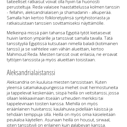
taiteelliset ratkaisut voivat olla hyvin tai huonosti
perusteltuja. Reda valaisee haastattelussa kolmen tanssin
- fellahin, aleksandrialaisen ja shamadanin - alkuperää.
Samalla hän kertoo folkloretyylinsä syntyhistoriasta ja
ratkaisuistaan tanssien sovittamiseksi näyttämölle.
Melkeinpä missä päin tahansa Egyptiä tytöt kietaisevat
huivin lantion ympärille ja tanssivat samalla tavalla. Tätä
tanssityyliä Egyptissä kutsutaan nimellä baladi (kotimainen
tanssi) ja se vaihtelee vain vähän alueittain, kertoo
Mahmoud Reda. Miesten tanssit ovat erilaisia, ne eroavat
tyttöjen tanssista ja myös alueittain toisistaan.
Aleksandrialaistanssi
Aleksandria on kuuluisa miesten tanssistaan. Kuten
yleensä satamakaupungeissa miehet ovat hermostuneita
ja tappelevat keskenään, siispä heillä on veitsitanssi, jossa
ollaan leikkaavinaan itseään urheuden merkiksi tai
tappelevinaan toisten kanssa. Miehillä on myös
eräänlainen huivitanssi; kaulahuivia pidellään käsissä ja
tehdään temppuja sillä. Heillä on myös omia käsieleitään
peukaloa käytellen. Asunaan heillä on housut, sirwaal,
joten tanssityyli on erilainen kuin galabeyan kanssa.