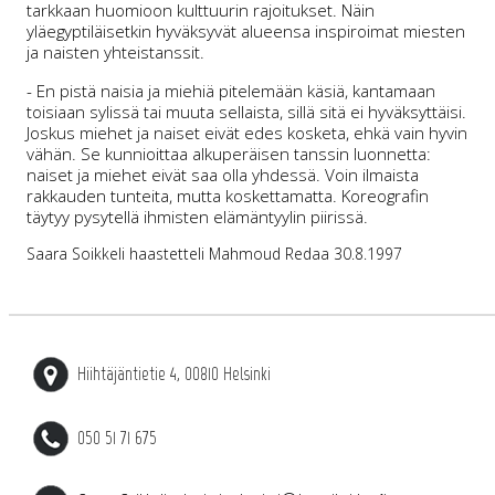
tarkkaan huomioon kulttuurin rajoitukset. Näin
yläegyptiläisetkin hyväksyvät alueensa inspiroimat miesten
ja naisten yhteistanssit.
- En pistä naisia ja miehiä pitelemään käsiä, kantamaan
toisiaan sylissä tai muuta sellaista, sillä sitä ei hyväksyttäisi.
Joskus miehet ja naiset eivät edes kosketa, ehkä vain hyvin
vähän. Se kunnioittaa alkuperäisen tanssin luonnetta:
naiset ja miehet eivät saa olla yhdessä. Voin ilmaista
rakkauden tunteita, mutta koskettamatta. Koreografin
täytyy pysytellä ihmisten elämäntyylin piirissä.
Saara Soikkeli haastetteli Mahmoud Redaa 30.8.1997
Hiihtäjäntietie 4, 00810 Helsinki
050 51 71 675