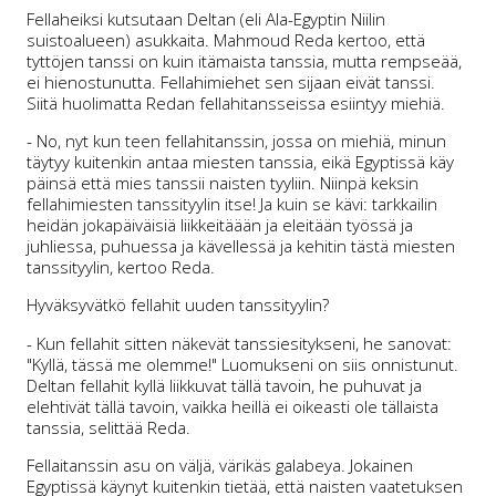
Fellaheiksi kutsutaan Deltan (eli Ala-Egyptin Niilin
suistoalueen) asukkaita. Mahmoud Reda kertoo, että
tyttöjen tanssi on kuin itämaista tanssia, mutta rempseää,
ei hienostunutta. Fellahimiehet sen sijaan eivät tanssi.
Siitä huolimatta Redan fellahitansseissa esiintyy miehiä.
- No, nyt kun teen fellahitanssin, jossa on miehiä, minun
täytyy kuitenkin antaa miesten tanssia, eikä Egyptissä käy
päinsä että mies tanssii naisten tyyliin. Niinpä keksin
fellahimiesten tanssityylin itse! Ja kuin se kävi: tarkkailin
heidän jokapäiväisiä liikkeitäään ja eleitään työssä ja
juhliessa, puhuessa ja kävellessä ja kehitin tästä miesten
tanssityylin, kertoo Reda.
Hyväksyvätkö fellahit uuden tanssityylin?
- Kun fellahit sitten näkevät tanssiesitykseni, he sanovat:
"Kyllä, tässä me olemme!" Luomukseni on siis onnistunut.
Deltan fellahit kyllä liikkuvat tällä tavoin, he puhuvat ja
elehtivät tällä tavoin, vaikka heillä ei oikeasti ole tällaista
tanssia, selittää Reda.
Fellaitanssin asu on väljä, värikäs galabeya. Jokainen
Egyptissä käynyt kuitenkin tietää, että naisten vaatetuksen