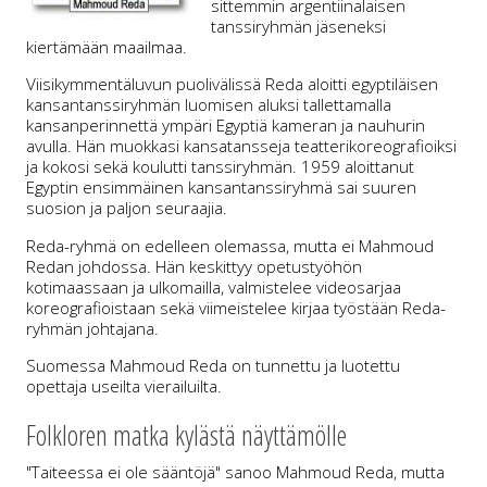
sittemmin argentiinalaisen
tanssiryhmän jäseneksi
kiertämään maailmaa.
Viisikymmentäluvun puolivälissä Reda aloitti egyptiläisen
kansantanssiryhmän luomisen aluksi tallettamalla
kansanperinnettä ympäri Egyptiä kameran ja nauhurin
avulla. Hän muokkasi kansatansseja teatterikoreografioiksi
ja kokosi sekä koulutti tanssiryhmän. 1959 aloittanut
Egyptin ensimmäinen kansantanssiryhmä sai suuren
suosion ja paljon seuraajia.
Reda-ryhmä on edelleen olemassa, mutta ei Mahmoud
Redan johdossa. Hän keskittyy opetustyöhön
kotimaassaan ja ulkomailla, valmistelee videosarjaa
koreografioistaan sekä viimeistelee kirjaa työstään Reda-
ryhmän johtajana.
Suomessa Mahmoud Reda on tunnettu ja luotettu
opettaja useilta vierailuilta.
Folkloren matka kylästä näyttämölle
"Taiteessa ei ole sääntöjä" sanoo Mahmoud Reda, mutta