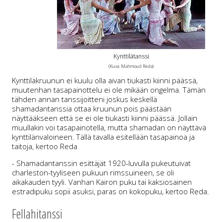
Kynttilätanssi
(Kuva: Mahmoud Reda)
Kynttiläkruunun ei kuulu olla aivan tiukasti kiinni päässä,
muutenhan tasapainottelu ei ole mikään ongelma. Tämän
tähden annan tanssijoitteni joskus keskellä
shamadantanssia ottaa kruunun pois päästään
näyttääkseen että se ei ole tiukasti kiinni päässä. Jollain
muullakin voi tasapainotella, mutta shamadan on näyttävä
kynttilänvaloineen. Tällä tavalla esitellään tasapainoa ja
taitoja, kertoo Reda
- Shamadantanssin esittäjät 1920-luvulla pukeutuivat
charleston-tyyliseen pukuun rimssuineen, se oli
aikakauden tyyli. Vanhan Kairon puku tai kaksiosainen
estradipuku sopii asuksi, paras on kokopuku, kertoo Reda.
Fellahitanssi