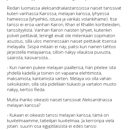
Redan luomassa aleksandrialaistanssissa naiset tanssivat
kuten vanhassa Kairossa, melayan kanssa, lyhyessä
hameessa (lyhyehkö, istuva ja värikäs volankihame). Itse
tanssi ei eroa vanhan Kairon, Khan el Khalilin kortteleiden,
tanssityylistä. Vanhan Kairon naisten lyhyet, kuitenkin
polvet peittävät, leningit eivät ole mitenkään sopimaton
asustus, sillä ulos mennessään naiset peittävät itsensä
melayalla. Siispä mitään ei näy, paitsi kun nainen tahtoo
järjestellä melayaansa, silloin näkyy vilauksia puvusta,
sääristä, käsivarsista...
- Kun nainen pukee melayan päällensä, hän pitelee sitä
yhdellä kädellä ja toinen on vapaana elehtimistä,
maksamista, kantamista varten. Melaya voi olla vähän
seksikäskin, sillä sitä pidellään tiukasti ja vartalon muoto
näkyy, kertoo Reda.
Mutta ihanko oikeasti naiset tanssivat Aleksandriassa
melayan kanssa?
- Kukaan ei oikeasti tanssi melayan kanssa, tämä on
kuvitelmaamme, taiteilijan kuvitelmaa. Ja kerronpa vielä
jotain: suurin osa egyptiläisistä ei edes tanssi