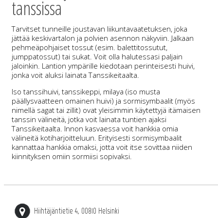
tanssissa
Tarvitset tunneille joustavan liikuntavaatetuksen, joka
jättää keskivartalon ja polvien asennon näkyviin. Jalkaan
pehmeäpohjaiset tossut (esim. balettitossutut,
jumppatossut) tai sukat. Voit olla halutessasi paljain
jaloinkin. Lantion ympärille kiedotaan perinteisesti huivi,
jonka voit aluksi lainata Tanssikeitaalta.
Iso tanssihuivi, tanssikeppi, milaya (iso musta
päällysvaatteen omainen huivi) ja sormisymbaalit (myös
nimellä sagat tai zillit) ovat yleisimmin käytettyjä itämaisen
tanssin välineitä, jotka voit lainata tuntien ajaksi
Tanssikeitaalta. Innon kasvaessa voit hankkia omia
välineitä kotiharjoitteluun. Erityisesti sormisymbaalit
kannattaa hankkia omaksi, jotta voit itse sovittaa niiden
kiinnityksen omiin sormiisi sopivaksi.
Hiihtäjäntietie 4, 00810 Helsinki